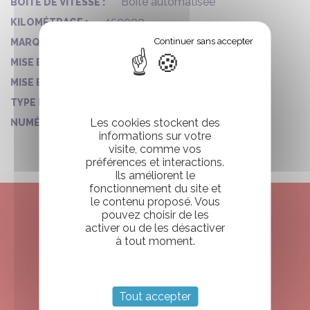
Boîte automatisée
BOITE DE VITESSE :
450000
KILOMÉTRAGE :
FORD TRUCKS
MARQUE :
22/07/2022
MISE EN CIRCULATION :
2022
MISE EN CIRCULATION - ANNÉE :
TP
TYPE D'AUTOCAR :
271
Les cookies stockent des
NUMÉRO DE VO :
informations sur votre
visite, comme vos
préférences et interactions.
Ils améliorent le
fonctionnement du site et
le contenu proposé. Vous
pouvez choisir de les
activer ou de les désactiver
ENVIE DE RESERVER
à tout moment.
VOTRE CAMPING CAR
?
Tout accepter