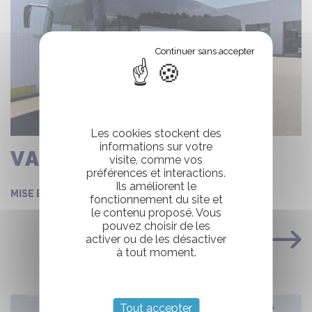
Les cookies stockent des
informations sur votre
VANHOOL EX16
visite, comme vos
préférences et interactions.
Ils améliorent le
23/01/2018
MISE EN CIRCULATION :
fonctionnement du site et
le contenu proposé. Vous
pouvez choisir de les
activer ou de les désactiver
VOIR LA FICHE COMPLÈTE
à tout moment.
Tout accepter