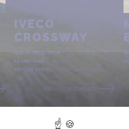
IVECO
CROSSWAY
29/10/2018
MISE EN CIRCULATION :
MI
66000
KILOMÉTRAGE :
KI
Boîte automatique
BOITE DE VITESSE :
VOIR LA FICHE COMPLÈTE