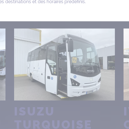
es destinations et des horaires prédéfinis.
ISUZU
TURQUOISE