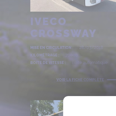
IVECO
CROSSWAY
28/03/2018
MISE EN CIRCULATION :
70000
KILOMÉTRAGE :
Boîte automatique
BOITE DE VITESSE :
VOIR LA FICHE COMPLÈTE