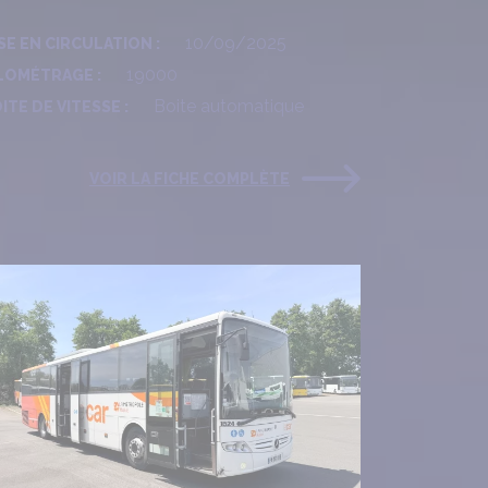
10/09/2025
SE EN CIRCULATION :
19000
LOMÉTRAGE :
Boite automatique
ITE DE VITESSE :
VOIR LA FICHE COMPLÈTE