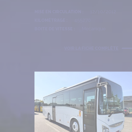
12/10/2012
MISE EN CIRCULATION :
455270
KILOMÉTRAGE :
Mecanique
BOITE DE VITESSE :
VOIR LA FICHE COMPLÈTE