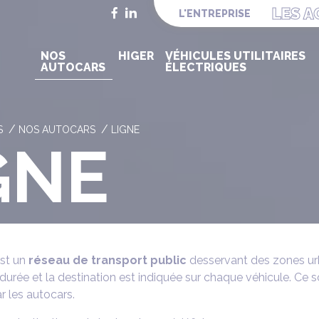
Facebook
LinkedIn
LES A
L'ENTREPRISE
NOS
HIGER
VÉHICULES UTILITAIRES
AUTOCARS
ÉLECTRIQUES
S
NOS AUTOCARS
LIGNE
GNE
est un
réseau de transport public
desservant des zones urb
urée et la destination est indiquée sur chaque véhicule. Ce s
r les autocars.