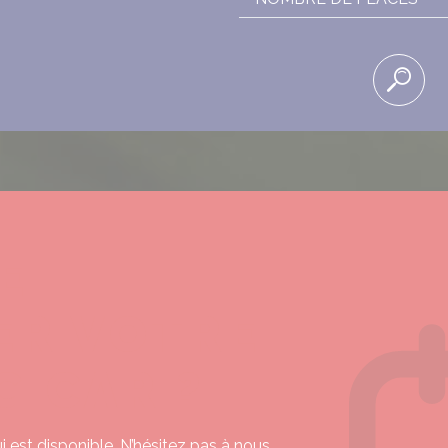
E
ER VOTRE
G CAR ?
 est disponible. N’hésitez pas à nous