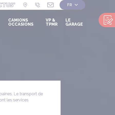
CTUS'
CAMIONS
VP &
LE
OCCASIONS
TPMR
GARAGE
aines. Le transport de
ont les services