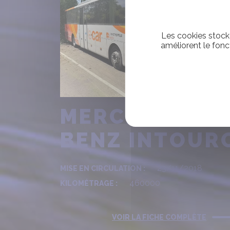
Les cookies stocke
améliorent le fonc
MERCEDES
BENZ INTOUR
23/11/2018
MISE EN CIRCULATION :
460000
KILOMÉTRAGE :
VOIR LA FICHE COMPLÈTE