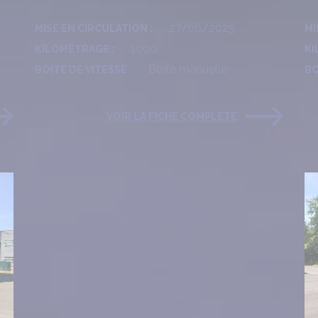
27/06/2025
MISE EN CIRCULATION :
MI
1000
KILOMÉTRAGE :
KI
Boite manuelle
BOITE DE VITESSE :
BO
VOIR LA FICHE COMPLÈTE