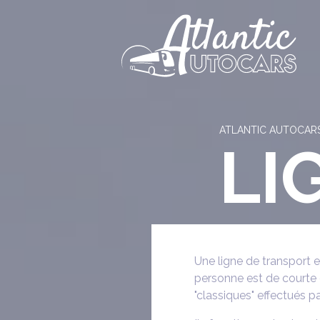
Panneau de gestion des cookies
ATLANTIC AUTOCAR
LI
Une ligne de transport 
personne est de courte d
"classiques" effectués pa