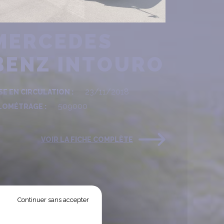
MERCEDES
BENZ INTOURO
23/11/2018
SE EN CIRCULATION :
509000
LOMÉTRAGE :
VOIR LA FICHE COMPLÈTE