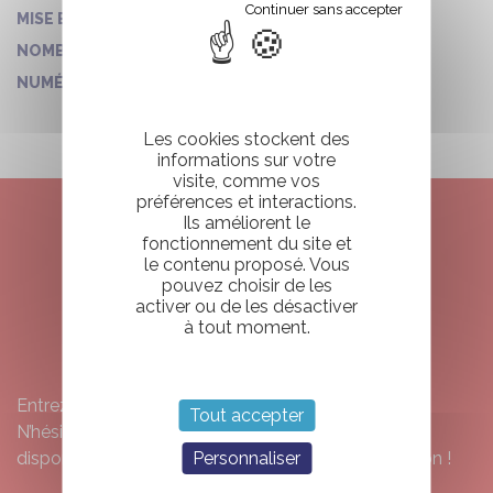
11/08/2009
MISE EN CIRCULATION :
59
NOMBRE DE PLACES :
6
NUMÉRO DE VO :
Les cookies stockent des
informations sur votre
visite, comme vos
préférences et interactions.
Ils améliorent le
fonctionnement du site et
ENVIE DE RESERVER
le contenu proposé. Vous
pouvez choisir de les
VOTRE CAMPING CAR
activer ou de les désactiver
à tout moment.
?
Entrez vos dates et voyez ce qui est disponible.
Tout accepter
N’hésitez pas à nous contacter s’il n’y a pas de
Personnaliser
disponibilité, nous essaierons de trouver une solution !