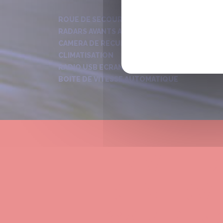
ROUE DE SECOURS NORMALE
RADARS AVANTS ARRIERES ET LATERAUX
CAMERA DE RECUL
CLIMATISATION
RADIO USB ECRAN 8 POUCES
BOITE DE VITESSE AUTOMATIQUE
ENVIE D
RESERV
CAMPIN