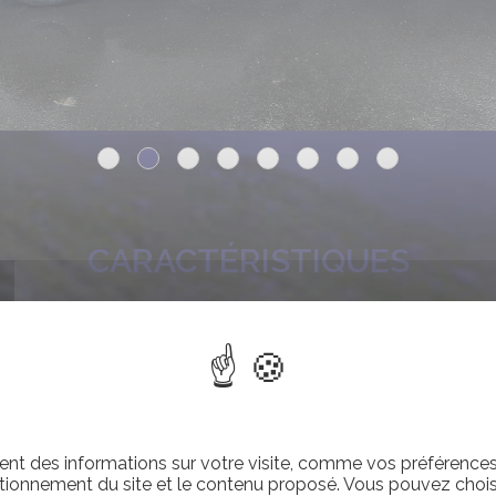
CARACTÉRISTIQUES
Oui
CLIMATISATION :
CO
RENAULT
MARQUE :
MI
SCOLAIRE
TYPE D'AUTOCAR :
NU
nt des informations sur votre visite, comme vos préférences e
NOS ÉQUIPEMENTS OPTIONNEL
tionnement du site et le contenu proposé. Vous pouvez choisi