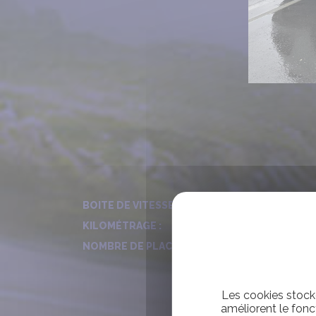
Boite automatique
BOITE DE VITESSE :
200
KILOMÉTRAGE :
6
NOMBRE DE PLACES :
Les cookies stocke
améliorent le fonc