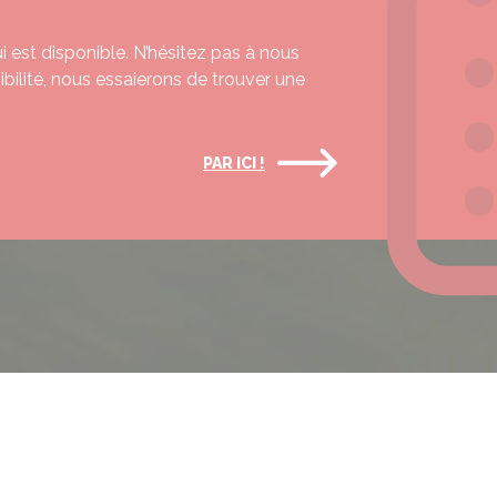
 est disponible. N’hésitez pas à nous
nibilité, nous essaierons de trouver une
PAR ICI !