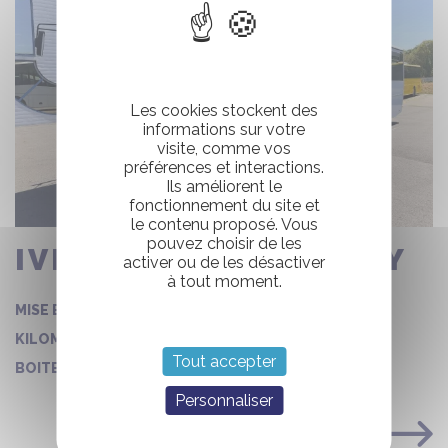
Les cookies stockent des
informations sur votre
visite, comme vos
préférences et interactions.
Ils améliorent le
fonctionnement du site et
le contenu proposé. Vous
pouvez choisir de les
IVECO BUS CROSSWAY
activer ou de les désactiver
à tout moment.
02/09/2016
MISE EN CIRCULATION :
366543
KILOMÉTRAGE :
Tout accepter
Mécanique
BOITE DE VITESSE :
Personnaliser
VOIR LA FICHE COMPLÈTE