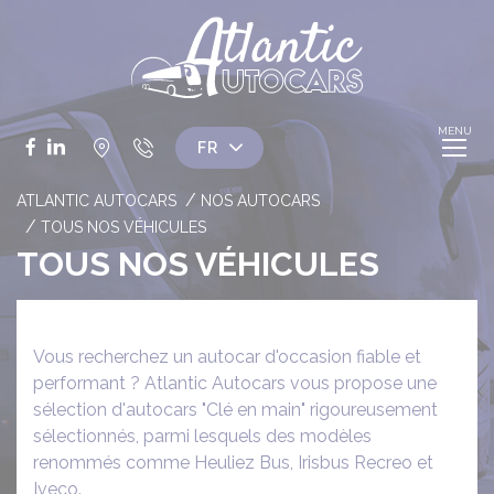
Panneau de gestion des cookies
Facebook
LinkedIn
ATLANTIC AUTOCARS
NOS AUTOCARS
TOUS NOS VÉHICULES
TOUS NOS VÉHICULES
Vous recherchez un autocar d'occasion fiable et
performant ? Atlantic Autocars vous propose une
sélection d'autocars "Clé en main" rigoureusement
sélectionnés, parmi lesquels des modèles
renommés comme Heuliez Bus, Irisbus Recreo et
Iveco.