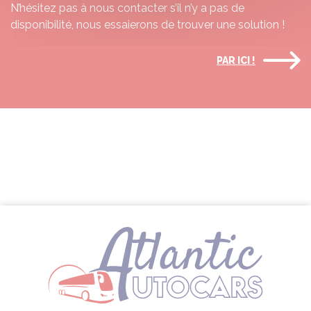
N’hésitez pas à nous contacter s’il n’y a pas de
disponibilité, nous essaierons de trouver une solution !
PAR ICI !