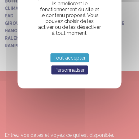
BOITE MANUELLE
Ils améliorent le
CLIMATISATION
fonctionnement du site et
le contenu proposé. Vous
EAD
pouvez choisir de les
GIROUETTES AVANT LATERAL ET ARRIERE DE MARQUE
activer ou de les désactiver
HANOVER
à tout moment.
RALENTISSEUR ELECTRIQUE
RAMPE ELECTRIQUE
Tout accepter
Personnaliser
ENVIE DE RESERVER
VOTRE CAMPING CAR
?
Entrez vos dates et voyez ce qui est disponible.