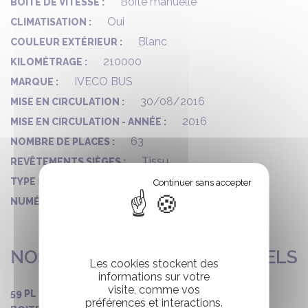
Boite manuelle
BOITE DE VITESSE :
Oui
CLIMATISATION :
Blanc
COULEUR EXTÉRIEUR :
210000
KILOMÉTRAGE :
IVECO BUS
MARQUE :
30/08/2016
MISE EN CIRCULATION :
2016
MISE EN CIRCULATION - ANNÉE :
63
NOMBRE DE PLACES :
Tissu
REVÊTEMENTS SIÈGES :
SCOLAIRE
TYPE D'AUTOCAR :
659
NUMÉRO DE VO :
NOS ÉQUIPEMENTS OPTIONNELS
Les cookies stockent des
informations sur votre
visite, comme vos
59 PL + 4 ASSISES RELEVABLES
préférences et interactions.