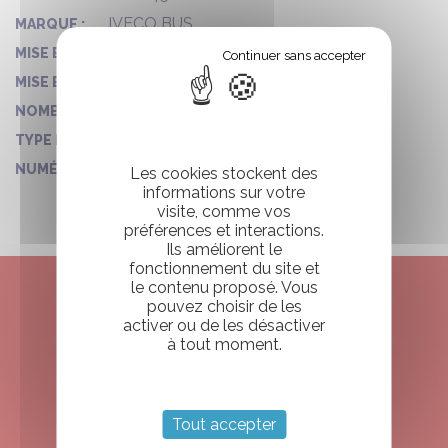
IVECO BUS
MARQUE :
07/01/2016
MISE EN CIRCULATION :
2016
MISE EN CIRCULATION - ANNÉE :
60
NOMBRE DE PLACES :
TOURISME
TYPE D'AUTOCAR :
717
NUMÉRO DE VO :
Les cookies stockent des
informations sur votre
visite, comme vos
préférences et interactions.
Ils améliorent le
fonctionnement du site et
le contenu proposé. Vous
pouvez choisir de les
ENVIE DE RESERVER
activer ou de les désactiver
à tout moment.
VOTRE CAMPING CAR
?
Tout accepter