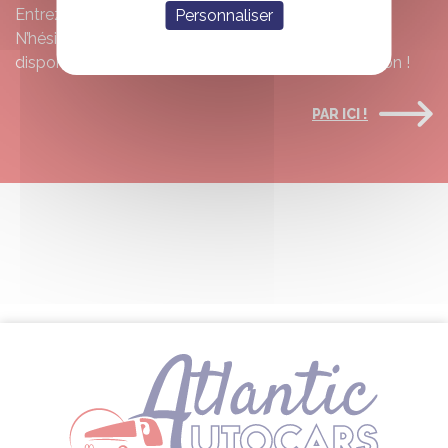
Entrez vos dates et voyez ce qui est disponible.
Personnaliser
N’hésitez pas à nous contacter s’il n’y a pas de
disponibilité, nous essaierons de trouver une solution !
PAR ICI !