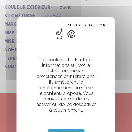
Blanc
COULEUR EXTÉRIEUR :
444599
KILOMÉTRAGE :
SETRA
MARQUE :
12/09/2011
MISE EN CIRCULATION :
2011
MISE EN CIRCULATION - ANNÉE :
106
NOMBRE DE PLACES :
Urbain
TYPE D'AUTOCAR :
Les cookies stockent des
informations sur votre
296
NUMÉRO DE VO :
visite, comme vos
préférences et interactions.
Ils améliorent le
fonctionnement du site et
le contenu proposé. Vous
pouvez choisir de les
activer ou de les désactiver
à tout moment.
ENVIE DE RESERVER
VOTRE CAMPING CAR