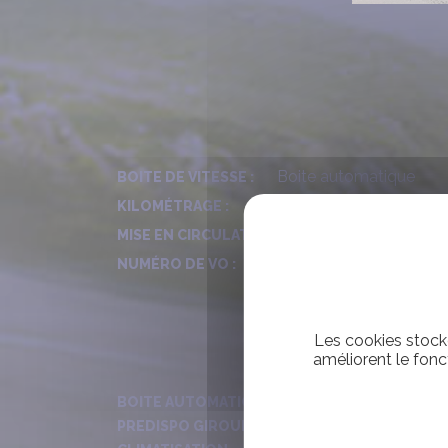
Boite automatique
BOITE DE VITESSE :
141863
KILOMÉTRAGE :
2019
MISE EN CIRCULATION - ANNÉE :
734
NUMÉRO DE VO :
Les cookies stocke
améliorent le fonc
BOITE AUTOMATIQUE
PREDISPO GIROUETTES