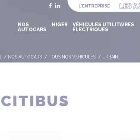
LES A
Facebook
LinkedIn
L'ENTREPRISE
NOS
HIGER
VÉHICULES UTILITAIRES
AUTOCARS
ÉLECTRIQUES
S
NOS AUTOCARS
TOUS NOS VÉHICULES
URBAIN
 CITIBUS