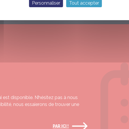
Personnaliser
Tout accepter
E
ER VOTRE
G CAR ?
 est disponible. N’hésitez pas à nous
nibilité, nous essaierons de trouver une
PAR ICI !