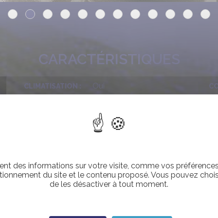
CARACTÉRISTIQUES
Oui
CLIMATISATION :
CO
ISUZU
MARQUE :
MI
24
NOMBRE DE PLACES :
RE
NOS ÉQUIPEMENTS OPTIONNEL
nt des informations sur votre visite, comme vos préférences e
tionnement du site et le contenu proposé. Vous pouvez choisi
de les désactiver à tout moment.