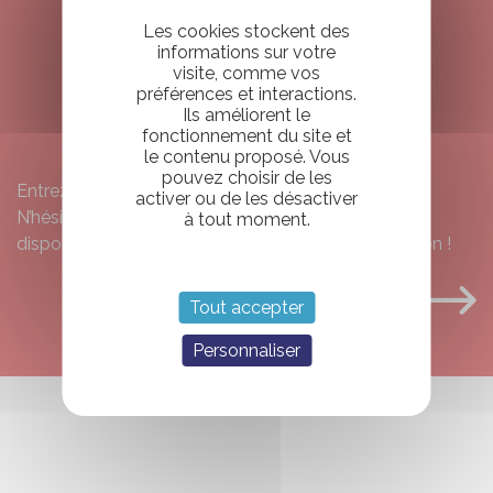
Les cookies stockent des
ENVIE DE RESERVER
informations sur votre
visite, comme vos
VOTRE CAMPING CAR
préférences et interactions.
Ils améliorent le
?
fonctionnement du site et
le contenu proposé. Vous
pouvez choisir de les
Entrez vos dates et voyez ce qui est disponible.
activer ou de les désactiver
N’hésitez pas à nous contacter s’il n’y a pas de
à tout moment.
disponibilité, nous essaierons de trouver une solution !
PAR ICI !
Tout accepter
Personnaliser