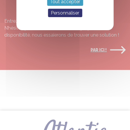
Tout accepter
?
Personnaliser
Entrez vos dates et voyez ce qui est disponible.
N’hésitez pas à nous contacter s’il n’y a pas de
disponibilité, nous essaierons de trouver une solution !
PAR ICI !