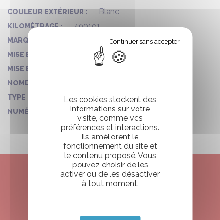
Blanc
COULEUR EXTÉRIEUR :
400191
KILOMÉTRAGE :
MAN
MARQUE :
24/02/2021
MISE EN CIRCULATION :
2021
MISE EN CIRCULATION - ANNÉE :
2
NOMBRE DE PLACES :
TP
TYPE D'AUTOCAR :
Les cookies stockent des
informations sur votre
273
NUMÉRO DE VO :
visite, comme vos
préférences et interactions.
Ils améliorent le
fonctionnement du site et
le contenu proposé. Vous
pouvez choisir de les
activer ou de les désactiver
à tout moment.
ENVIE DE RESERVER
VOTRE CAMPING CAR