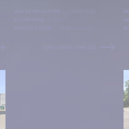
27/06/2025
MISE EN CIRCULATION :
MI
1000
KILOMÉTRAGE :
KI
Boite manuelle
BOITE DE VITESSE :
BO
VOIR LA FICHE COMPLÈTE