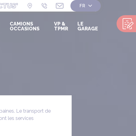
CTUS'
CAMIONS
VP &
LE
OCCASIONS
TPMR
GARAGE
aines. Le transport de
ont les services