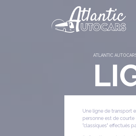
Panneau de gestion des cookies
ATLANTIC AUTOCAR
LI
Une ligne de transport 
personne est de courte d
"classiques" effectués pa