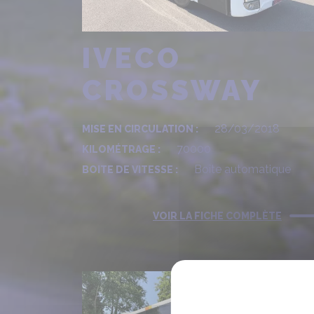
IVECO
CROSSWAY
28/03/2018
MISE EN CIRCULATION :
70000
KILOMÉTRAGE :
Boîte automatique
BOITE DE VITESSE :
VOIR LA FICHE COMPLÈTE