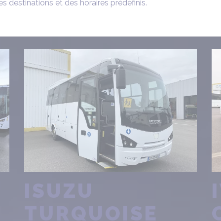
es destinations et des horaires prédéfinis.
ISUZU
TURQUOISE