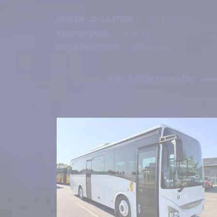
12/10/2012
MISE EN CIRCULATION :
455270
KILOMÉTRAGE :
Mecanique
BOITE DE VITESSE :
VOIR LA FICHE COMPLÈTE