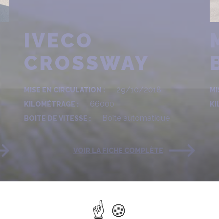
IVECO
CROSSWAY
29/10/2018
MISE EN CIRCULATION :
MI
66000
KILOMÉTRAGE :
KI
Boîte automatique
BOITE DE VITESSE :
VOIR LA FICHE COMPLÈTE