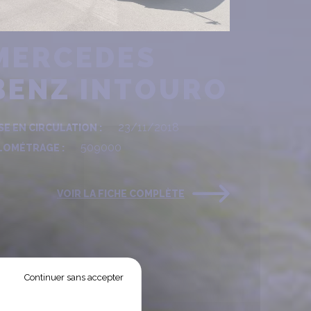
MERCEDES
BENZ INTOURO
23/11/2018
SE EN CIRCULATION :
509000
LOMÉTRAGE :
VOIR LA FICHE COMPLÈTE