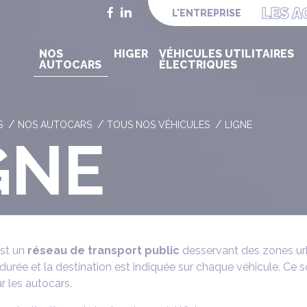
Facebook
LinkedIn
LES A
L'ENTREPRISE
NOS
HIGER
VÉHICULES UTILITAIRES
AUTOCARS
ÉLECTRIQUES
S
NOS AUTOCARS
TOUS NOS VÉHICULES
LIGNE
GNE
est un
réseau de transport public
desservant des zones urb
urée et la destination est indiquée sur chaque véhicule. Ce s
r les autocars.