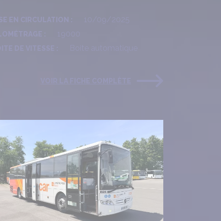
10/09/2025
SE EN CIRCULATION :
19000
LOMÉTRAGE :
Boite automatique
ITE DE VITESSE :
VOIR LA FICHE COMPLÈTE