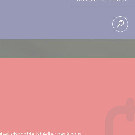
E
ER VOTRE
G CAR ?
 est disponible. N’hésitez pas à nous