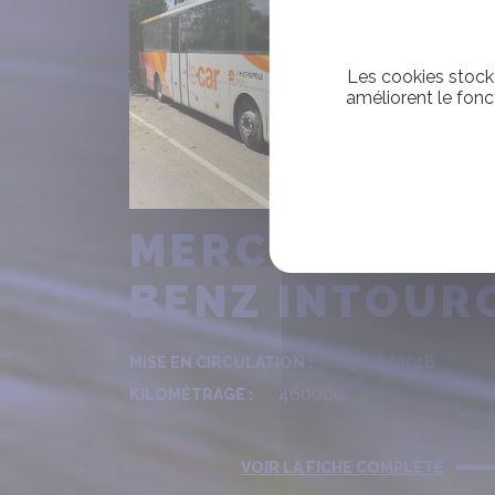
Les cookies stocke
améliorent le fonc
MERCEDES
BENZ INTOUR
23/11/2018
MISE EN CIRCULATION :
460000
KILOMÉTRAGE :
VOIR LA FICHE COMPLÈTE